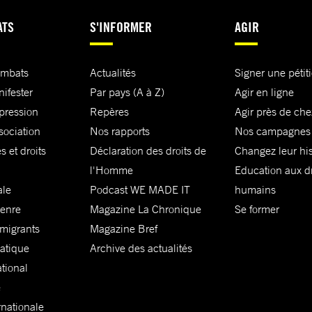
ATS
S'INFORMER
AGIR
ombats
Actualités
Signer une pétit
nifester
Par pays (A à Z)
Agir en ligne
xpression
Repères
Agir près de che
sociation
Nos rapports
Nos campagnes
s et droits
Déclaration des droits de
Changez leur his
l'Homme
Education aux dr
ale
Podcast WE MADE IT
humains
genre
Magazine La Chronique
Se former
 migrants
Magazine Bref
matique
Archive des actualités
ational
e
rnationale