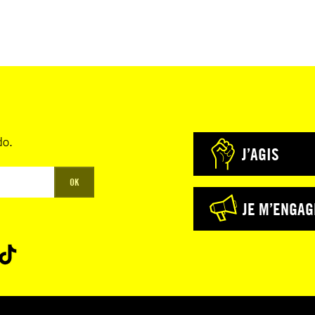
do.
J’AGIS
OK
JE M’ENGAG