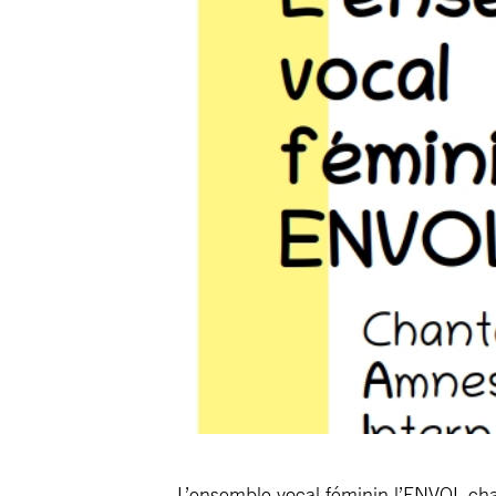
L’ensemble vocal féminin l’ENVOL cha