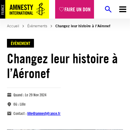
FAIRE UN DON
Accueil
Évènements
Changez leur histoire à l’Aéronef
ÉVÈNEMENT
Changez leur histoire à
l’Aéronef
Quand :
Le 29 Nov 2024
Où :
Lille
Contact :
lille@amnestyfrance.fr