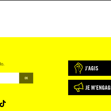
do.
J’AGIS
OK
JE M’ENGAG