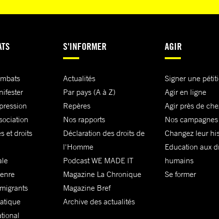
ATS
S'INFORMER
AGIR
ombats
Actualités
Signer une pétit
nifester
Par pays (A à Z)
Agir en ligne
xpression
Repères
Agir près de che
sociation
Nos rapports
Nos campagnes
s et droits
Déclaration des droits de
Changez leur his
l'Homme
Education aux dr
ale
Podcast WE MADE IT
humains
genre
Magazine La Chronique
Se former
 migrants
Magazine Bref
matique
Archive des actualités
ational