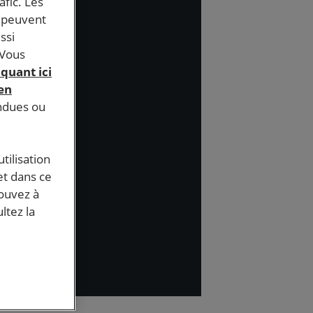
afic. Les
s peuvent
ssi
 Vous
iquant ici
 en
endues ou
tilisation
et dans ce
pouvez à
ltez la