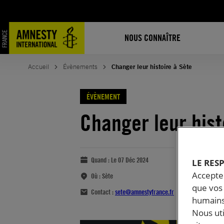
NOUS CONNAÎTRE
Accueil
Évènements
Changer leur histoire à Sète
ÉVÈNEMENT
Changer leur hist
Quand :
Le 07 Déc 2024
LE RES
Accepter
Où :
Sète
que vos 
Contact :
sete@amnestyfrance.fr
humains
Nous ut