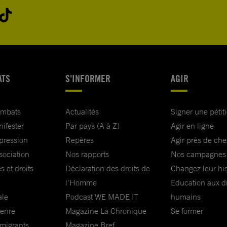
ATS
S'INFORMER
AGIR
ombats
Actualités
Signer une pétit
nifester
Par pays (A à Z)
Agir en ligne
xpression
Repères
Agir près de che
sociation
Nos rapports
Nos campagnes
s et droits
Déclaration des droits de
Changez leur his
l'Homme
Education aux dr
ale
Podcast WE MADE IT
humains
genre
Magazine La Chronique
Se former
 migrants
Magazine Bref