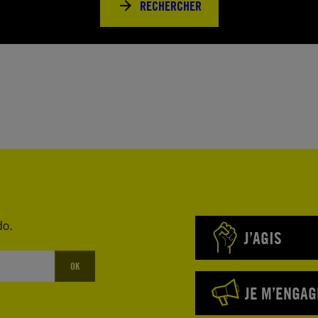
RECHERCHER
do.
J’AGIS
OK
JE M’ENGAG