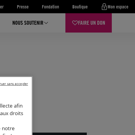
er
Presse
Fondation
Boutique
Mon espace
NOUS SOUTENIR
FAIRE UN DON
nuer sans accepter
llecte afin
 aux droits
e notre