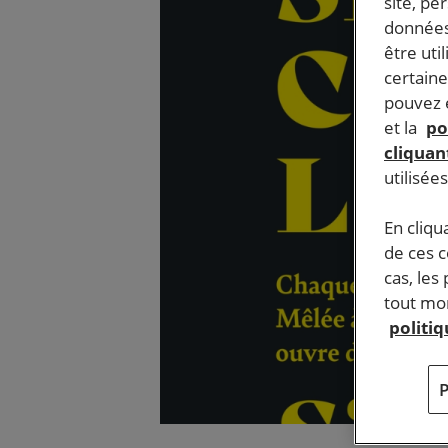
site, pe
données
être uti
certaine
pouvez e
et la
po
cliquant
utilisée
En cliqu
de ces 
cas, les
tout mom
politi