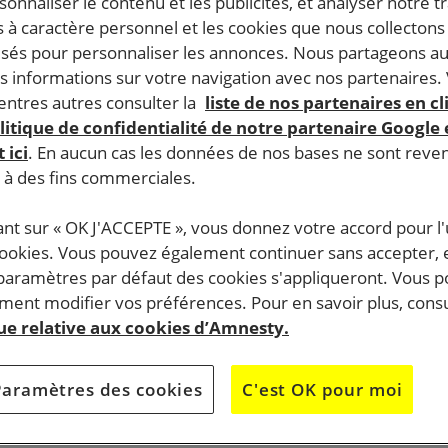
rsonnaliser le contenu et les publicités, et analyser notre tr
 à caractère personnel et les cookies que nous collecton
lisés pour personnaliser les annonces. Nous partageons au
s informations sur votre navigation avec nos partenaires.
ntres autres consulter la
liste de nos partenaires en cl
litique de confidentialité de notre partenaire Google
 ici
. En aucun cas les données de nos bases ne sont rev
s à des fins commerciales.
ant sur « OK J'ACCEPTE », vous donnez votre accord pour l'u
cookies. Vous pouvez également continuer sans accepter, 
 paramètres par défaut des cookies s'appliqueront. Vous 
ent modifier vos préférences. Pour en savoir plus, consu
que relative aux cookies d’Amnesty.
Paramètres des cookies
C'est OK pour moi