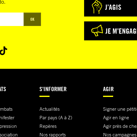
do.
J’AGIS
OK
JE M’ENGAG
ATS
S'INFORMER
AGIR
ombats
Actualités
Signer une pétit
nifester
Par pays (A à Z)
Agir en ligne
xpression
Repères
Agir près de che
sociation
Nos rapports
Nos campagnes