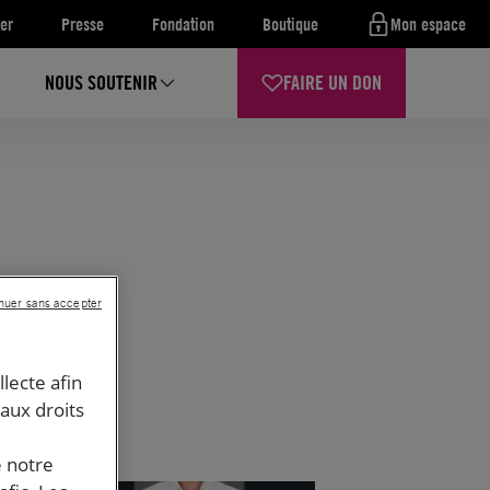
er
Presse
Fondation
Boutique
Mon espace
NOUS SOUTENIR
FAIRE UN DON
nuer sans accepter
llecte afin
 aux droits
e notre