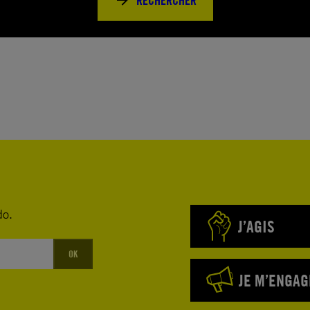
RECHERCHER
do.
J’AGIS
OK
JE M’ENGAG