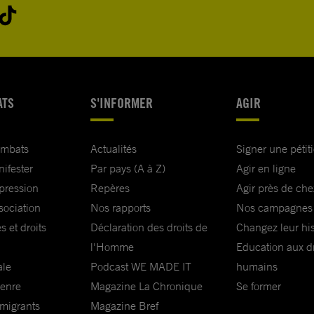
ATS
S'INFORMER
AGIR
ombats
Actualités
Signer une pétit
nifester
Par pays (A à Z)
Agir en ligne
xpression
Repères
Agir près de che
sociation
Nos rapports
Nos campagnes
s et droits
Déclaration des droits de
Changez leur his
l'Homme
Education aux dr
ale
Podcast WE MADE IT
humains
genre
Magazine La Chronique
Se former
 migrants
Magazine Bref