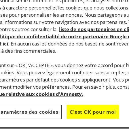
rsonnaliser le contenu et les publicités, et analyser notre tr
 à caractère personnel et les cookies que nous collecton
lisés pour personnaliser les annonces. Nous partageons au
s informations sur votre navigation avec nos partenaires.
ntres autres consulter la
liste de nos partenaires en cl
litique de confidentialité de notre partenaire Google
 ici
. En aucun cas les données de nos bases ne sont rev
s à des fins commerciales.
ant sur « OK J'ACCEPTE », vous donnez votre accord pour l'u
cookies. Vous pouvez également continuer sans accepter, 
 paramètres par défaut des cookies s'appliqueront. Vous 
ent modifier vos préférences. Pour en savoir plus, consu
que relative aux cookies d’Amnesty.
Paramètres des cookies
C'est OK pour moi