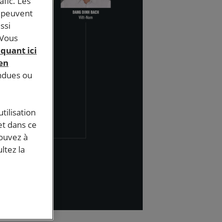
afic. Les
s peuvent
ssi
 Vous
iquant ici
 en
endues ou
tilisation
et dans ce
pouvez à
ltez la