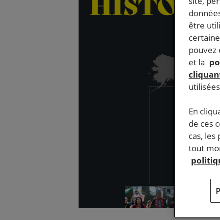
site, pe
données
être uti
certaine
pouvez e
et la
po
cliquant
utilisée
En cliqu
de ces 
cas, les
tout mom
politi