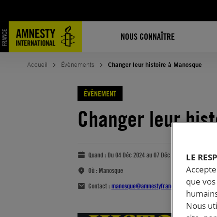
NOUS CONNAÎTRE
Accueil
Évènements
Changer leur histoire à Manosque
ÉVÈNEMENT
Changer leur his
Quand :
Du 04 Déc 2024 au 07 Déc 2024
LE RES
Accepter
Où :
Manosque
que vos 
Contact :
manosque@amnestyfrance.fr
humains
Nous ut