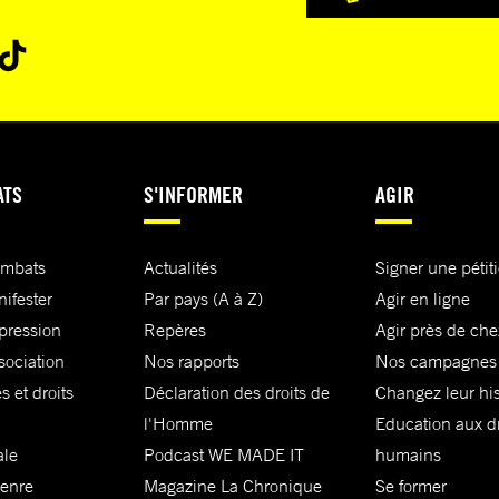
ATS
S'INFORMER
AGIR
ombats
Actualités
Signer une pétit
nifester
Par pays (A à Z)
Agir en ligne
xpression
Repères
Agir près de che
sociation
Nos rapports
Nos campagnes
s et droits
Déclaration des droits de
Changez leur his
l'Homme
Education aux dr
ale
Podcast WE MADE IT
humains
genre
Magazine La Chronique
Se former