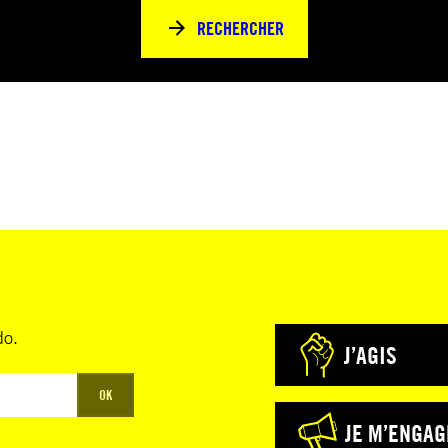
RECHERCHER
do.
J’AGIS
OK
JE M’ENGAG