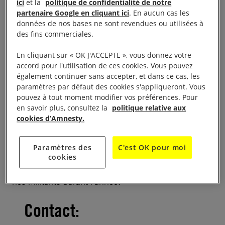
Les centres d’actions sont des lieux de visibilité
ici
et la
politique de confidentialité de notre
partenaire Google en cliquant ici
. En aucun cas les
importants 10 jours pour signer, où militant.e.s,
données de nos bases ne sont revendues ou utilisées à
membres, et sympathisant.e.s sont invités à agir –
des fins commerciales.
seul.e.s, en groupe ou en famille – autour d’activités
En cliquant sur « OK J'ACCEPTE », vous donnez votre
de soutien aux personnes en danger que nous
accord pour l'utilisation de ces cookies. Vous pouvez
défendons (cartes de solidarité, dessins, etc.)et
également continuer sans accepter, et dans ce cas, les
d’interpellation des autorités (lettres aux autorités,
paramètres par défaut des cookies s'appliqueront. Vous
pouvez à tout moment modifier vos préférences. Pour
pétitions, etc.).
en savoir plus, consultez la
politique relative aux
cookies d’Amnesty.
Ce rendez-vous vous permettra aussi d’échanger sur
l’ensemble des actions menées lors de cette
Paramètres des
C'est OK pour moi
campagne qui a commencé le 2 décembre, mais
cookies
aussi sur l’ensemble du travail fait localement par
nos militants durant l’année.
Contact: