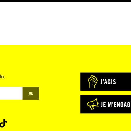
do.
J’AGIS
OK
JE M’ENGAG