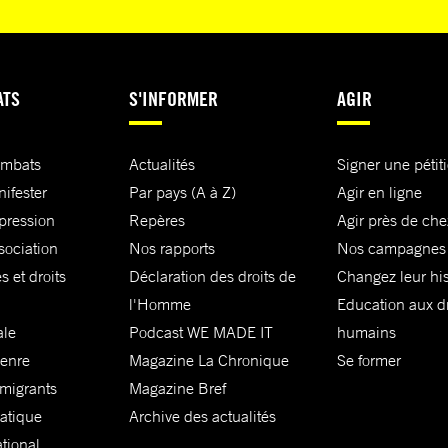
ATS
S'INFORMER
AGIR
ombats
Actualités
Signer une pétit
nifester
Par pays (A à Z)
Agir en ligne
xpression
Repères
Agir près de che
sociation
Nos rapports
Nos campagnes
s et droits
Déclaration des droits de
Changez leur his
l'Homme
Education aux dr
ale
Podcast WE MADE IT
humains
genre
Magazine La Chronique
Se former
 migrants
Magazine Bref
matique
Archive des actualités
ational