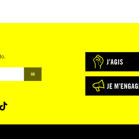
do.
J’AGIS
OK
JE M’ENGAG