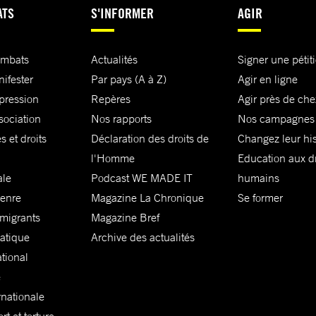
ATS
S'INFORMER
AGIR
ombats
Actualités
Signer une pétit
nifester
Par pays (A à Z)
Agir en ligne
xpression
Repères
Agir près de che
sociation
Nos rapports
Nos campagnes
s et droits
Déclaration des droits de
Changez leur his
l'Homme
Education aux dr
ale
Podcast WE MADE IT
humains
genre
Magazine La Chronique
Se former
 migrants
Magazine Bref
matique
Archive des actualités
ational
e
rnationale