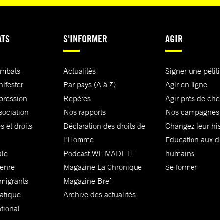
ATS
S'INFORMER
AGIR
ombats
Actualités
Signer une pétit
nifester
Par pays (A à Z)
Agir en ligne
xpression
Repères
Agir près de che
sociation
Nos rapports
Nos campagnes
s et droits
Déclaration des droits de
Changez leur his
l'Homme
Education aux dr
ale
Podcast WE MADE IT
humains
genre
Magazine La Chronique
Se former
 migrants
Magazine Bref
matique
Archive des actualités
ational