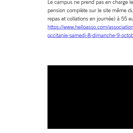
Le campus ne prend pas en charge les
pension complète sur le site même du
repas et collations en journée) à 55 eu
https://www.helloasso.com/associatio
occitanie-samedi-8-dimanche-9-octo