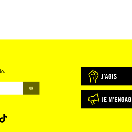
do.
J’AGIS
OK
JE M’ENGAG