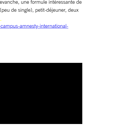
revanche, une formule intéressante de
eu de single), petit-déjeuner, deux
u-campus-amnesty-international-