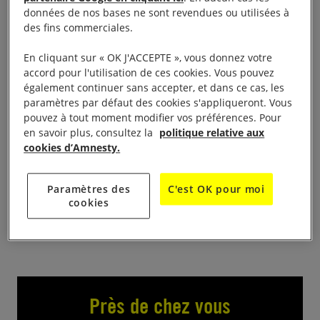
données de nos bases ne sont revendues ou utilisées à
Café des droits humains : Transidentité ou le droit
des fins commerciales.
d’être soi à 18 h à L’EKONATURE – 1 Rue des Trois
En cliquant sur « OK J'ACCEPTE », vous donnez votre
Rois 13006 MARSEILLE
accord pour l'utilisation de ces cookies. Vous pouvez
également continuer sans accepter, et dans ce cas, les
N’hésitez pas à vous joindre à nous pour cette
paramètres par défaut des cookies s'appliqueront. Vous
pouvez à tout moment modifier vos préférences. Pour
troisième édition des cafés des droits humains. Les
en savoir plus, consultez la
politique relative aux
cafés des droits humains c’est un temps d’échange
cookies d’Amnesty.
et de partage d’informations sur des sujets très
divers dans un cadre libre. Ouvert à tous ! Venez sur
Paramètres des
C'est OK pour moi
place à 18h (retards acceptés sans soucis)
cookies
Près de chez vous