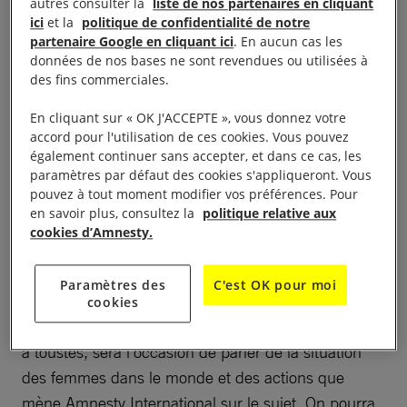
autres consulter la
liste de nos partenaires en cliquant
ici
et la
politique de confidentialité de notre
partenaire Google en cliquant ici
. En aucun cas les
données de nos bases ne sont revendues ou utilisées à
des fins commerciales.
En cliquant sur « OK J'ACCEPTE », vous donnez votre
accord pour l'utilisation de ces cookies. Vous pouvez
également continuer sans accepter, et dans ce cas, les
paramètres par défaut des cookies s'appliqueront. Vous
Café débat : Le droit des femmes dans le monde en
pouvez à tout moment modifier vos préférences. Pour
2025, où en sommes nous ? à 18h30
en savoir plus, consultez la
politique relative aux
cookies d’Amnesty.
Dans le cadre du 8 mars, journée international des
droits des femmes, le groupe local d’Amnesty
Paramètres des
C'est OK pour moi
international vous propose un café débat autour du
cookies
droit des femmes à l’international. Le débat , ouvert
à toustes, sera l’occasion de parler de la situation
des femmes dans le monde et des actions que
mène Amnesty International sur le sujet. On pourra