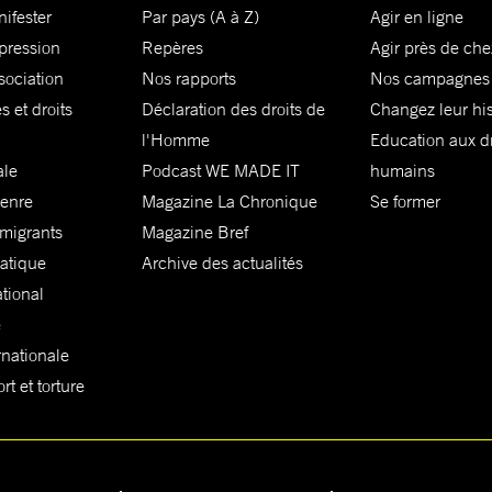
nifester
Par pays (A à Z)
Agir en ligne
xpression
Repères
Agir près de che
sociation
Nos rapports
Nos campagnes
s et droits
Déclaration des droits de
Changez leur his
l'Homme
Education aux dr
ale
Podcast WE MADE IT
humains
genre
Magazine La Chronique
Se former
 migrants
Magazine Bref
matique
Archive des actualités
ational
e
rnationale
t et torture