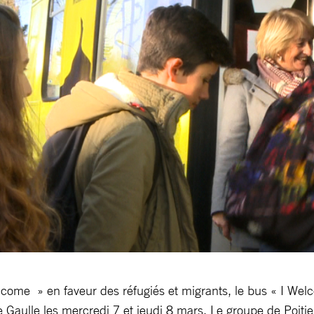
come » en faveur des réfugiés et migrants, le bus « I Wel
aulle les mercredi 7 et jeudi 8 mars. Le groupe de Poitier