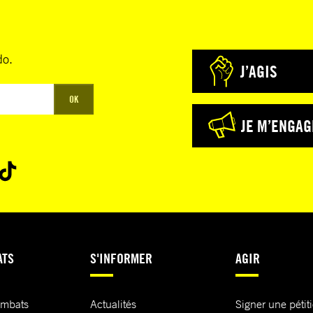
do.
J’AGIS
OK
JE M’ENGAG
ATS
S'INFORMER
AGIR
ombats
Actualités
Signer une pétit