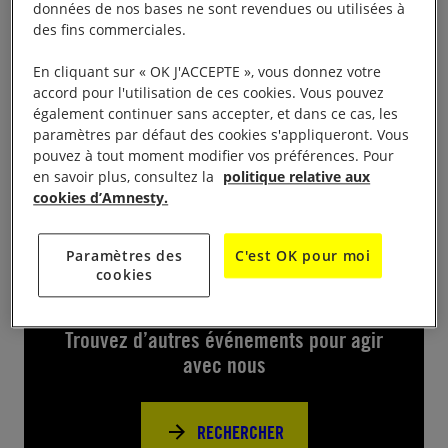
Dans le cadre d’une campagne nationale d’AI
données de nos bases ne sont revendues ou utilisées à
des fins commerciales.
France dont le nom est « I Welcome » un Bus
sillonne le pays. Il sera, Esplanade Charles de Gaulle
En cliquant sur « OK J'ACCEPTE », vous donnez votre
le 18 avril, de 10h à 18h, à Breil sur Roya. Cette
accord pour l'utilisation de ces cookies. Vous pouvez
également continuer sans accepter, et dans ce cas, les
campagne a pour but d’amplifier les actions pour
paramètres par défaut des cookies s'appliqueront. Vous
promouvoir la protection et l’accueil des réfugiés.
pouvez à tout moment modifier vos préférences. Pour
en savoir plus, consultez la
politique relative aux
cookies d’Amnesty.
Paramètres des
C'est OK pour moi
cookies
Près de chez vous
Trouvez d’autres événements pour agir
avec nous
RECHERCHER