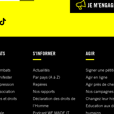
JE M’ENGAG
ATS
S'INFORMER
AGIR
ombats
Actualités
Signer une pétit
nifester
Par pays (A à Z)
Agir en ligne
xpression
Repères
Agir près de che
sociation
Nos rapports
Nos campagnes
s et droits
Déclaration des droits de
Changez leur his
l'Homme
Education aux dr
ale
Podcast WE MADE IT
humains