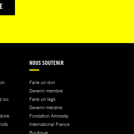
E
NOUS SOUTENIR
ion
Faire un don
Devenir membre
z soi
Faire un legs
Devenir mécène
toire
Fondation Amnesty
oits
International France
Boutique