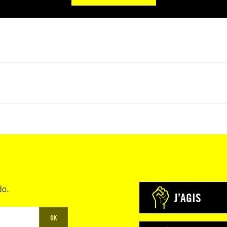
do.
J’AGIS
OK