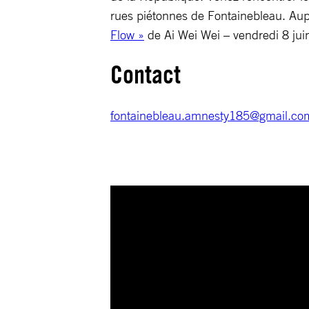
rues piétonnes de Fontainebleau. Aup
Flow »
de Ai Wei Wei – vendredi 8 juin
Contact
fontainebleau.amnesty185@gmail.co