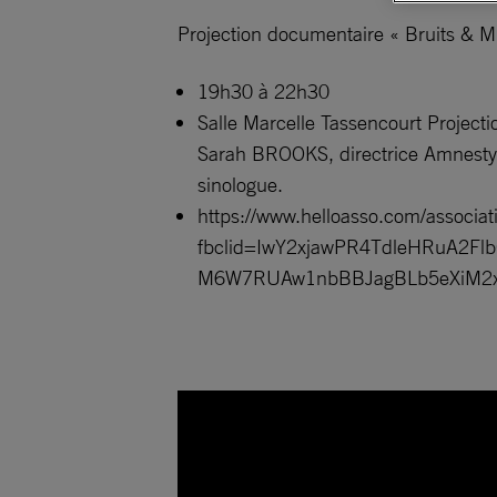
Projection documentaire « Bruits & 
19h30 à 22h30
Salle Marcelle Tassencourt Projec
Sarah BROOKS, directrice Amnesty 
sinologue.
https://www.helloasso.com/associat
fbclid=IwY2xjawPR4TdleHRuA2
M6W7RUAw1nbBBJagBLb5eXiM2