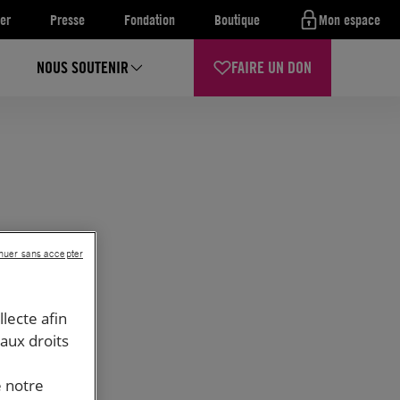
er
Presse
Fondation
Boutique
Mon espace
NOUS SOUTENIR
FAIRE UN DON
nuer sans accepter
llecte afin
 aux droits
e notre