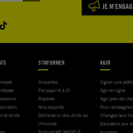
JE M’ENGAG
ATS
S'INFORMER
AGIR
ombats
Actualités
Signer une pétit
nifester
Par pays (A à Z)
Agir en ligne
xpression
Repères
Agir près de che
sociation
Nos rapports
Nos campagnes
s et droits
Déclaration des droits de
Changez leur his
l'Homme
Education aux dr
ale
Podcast WE MADE IT
humains