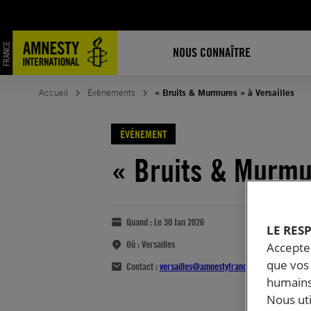
NOUS CONNAÎTRE
Accueil
Évènements
« Bruits & Murmures » à Versailles
ÉVÈNEMENT
« Bruits & Murmu
Quand :
Le 30 Jan 2026
LE RES
Où :
Versailles
Accepter
que vos 
Contact :
versailles@amnestyfrance.fr
humains
Nous ut