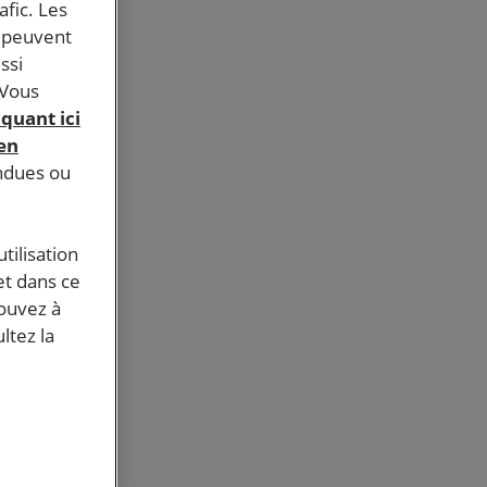
afic. Les
s peuvent
ssi
 Vous
iquant ici
 en
endues ou
tilisation
et dans ce
pouvez à
ltez la