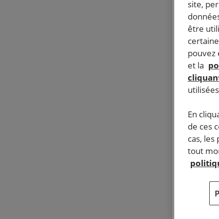
site, pe
données
être uti
certaine
pouvez e
et la
po
cliquant
utilisée
En cliqu
de ces 
cas, les
tout mom
politi