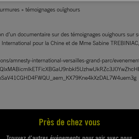
Murmures » témoignages ouïghours
tion d’un documentaire sur des témoignages ouighours sur 
International pour la Chine et de Mme Sabine TREBINIAC,
ions/amnesty-international-versailles-grand-parc/evenement
FlbQIxMABicmlkETFicXBGaU9nbkI5UzhwUkRZc3J0YwZ
xSaV41CGHD4FWQU_aem_KX79Kne4kXzDAL7W4uem3g
Près de chez vous
Trouvez d’autres événements pour agir avec nous