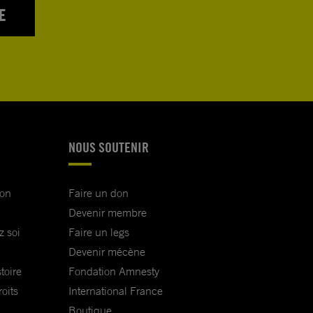
E
NOUS SOUTENIR
ion
Faire un don
Devenir membre
z soi
Faire un legs
Devenir mécène
toire
Fondation Amnesty
oits
International France
Boutique