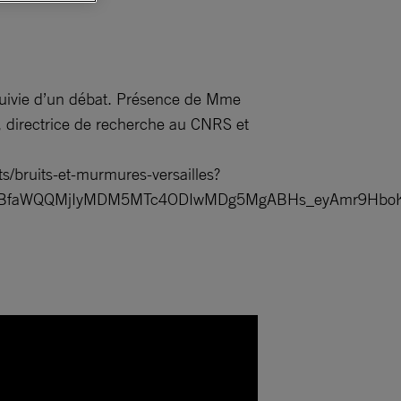
suivie d’un débat. Présence de Mme
 directrice de recherche au CNRS et
s/bruits-et-murmures-versailles?
hcHBfaWQQMjIyMDM5MTc4ODIwMDg5MgABHs_eyAmr9HboK