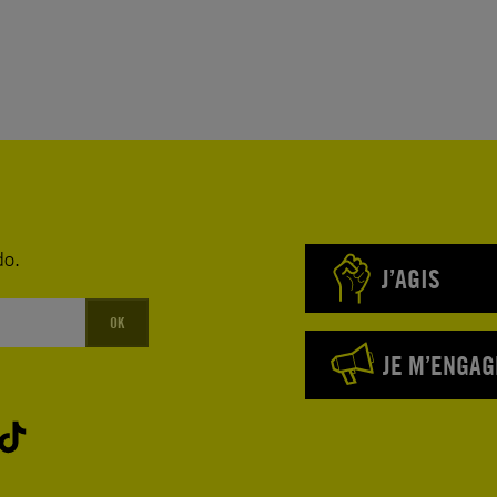
do.
J’AGIS
OK
JE M’ENGAG