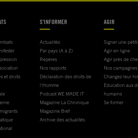
ATS
S'INFORMER
AGIR
ombats
Actualités
Signer une pétit
nifester
Par pays (A à Z)
Agir en ligne
xpression
Repères
Agir près de che
sociation
Nos rapports
Nos campagnes
s et droits
Déclaration des droits de
Changez leur his
l'Homme
Education aux dr
ale
Podcast WE MADE IT
humains
genre
Magazine La Chronique
Se former
 migrants
Magazine Bref
matique
Archive des actualités
ational
e