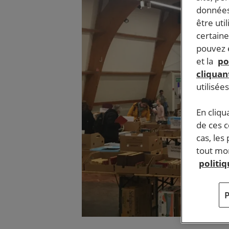
données
être uti
certaine
pouvez e
et la
po
cliquant
utilisée
En cliqu
de ces 
cas, les
tout mom
politi