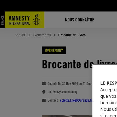
NOUS CONNAÎTRE
Accueil
Évènements
Brocante de livres
ÉVÈNEMENT
Brocante de livre
LE RES
Quand :
Du 30 Nov 2024 au 01 Déc 2024
Accepter
Où :
Vélizy-Villacoublay
que vos 
Contact :
colette.l.noel@orange.fr
humains
Nous ut
site, pe