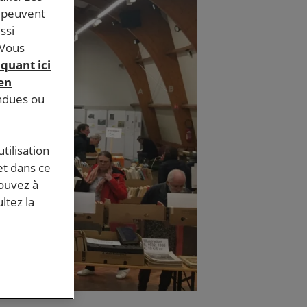
s peuvent
ssi
 Vous
iquant ici
 en
endues ou
tilisation
et dans ce
pouvez à
ltez la