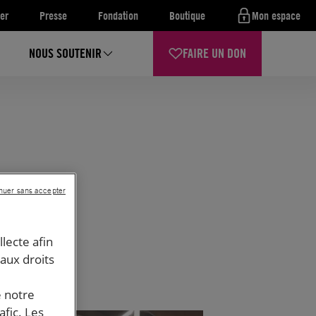
er
Presse
Fondation
Boutique
Mon espace
NOUS SOUTENIR
FAIRE UN DON
nuer sans accepter
llecte afin
 aux droits
e notre
afic. Les