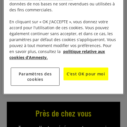
données de nos bases ne sont revendues ou utilisées à
des fins commerciales.
Foire aux livres, plus de 2000 livres seront présentés
sur les tables: des romans, des policiers, de
En cliquant sur « OK J'ACCEPTE », vous donnez votre
l’histoire, de la cuisine, des beaux livres,des livres
accord pour l'utilisation de ces cookies. Vous pouvez
également continuer sans accepter, et dans ce cas, les
pour enfants etc…pouvant intéresser les lecteurs de
paramètres par défaut des cookies s'appliqueront. Vous
tout âge. Prix des livres de 50c pour les poches à 8
pouvez à tout moment modifier vos préférences. Pour
euros. Entrée libre et gratuite.
en savoir plus, consultez la
politique relative aux
cookies d’Amnesty.
salle de Lanthenay, le 5/10: 14h18h le 6/10 :
10h18h
Paramètres des
C'est OK pour moi
cookies
Près de chez vous