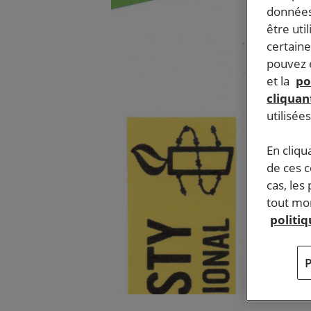
données
être uti
certaine
pouvez e
et la
po
cliquant
utilisée
En cliqu
de ces 
cas, les
tout mom
politi