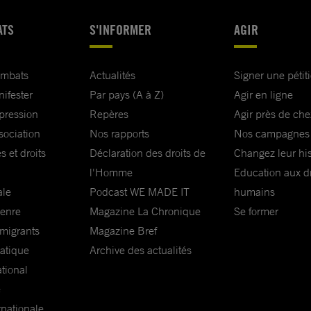
ATS
S'INFORMER
AGIR
ombats
Actualités
Signer une pétit
nifester
Par pays (A à Z)
Agir en ligne
xpression
Repères
Agir près de che
sociation
Nos rapports
Nos campagnes
s et droits
Déclaration des droits de
Changez leur his
l'Homme
Education aux dr
ale
Podcast WE MADE IT
humains
genre
Magazine La Chronique
Se former
 migrants
Magazine Bref
matique
Archive des actualités
ational
e
rnationale