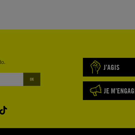
do.
J’AGIS
OK
JE M’ENGAG