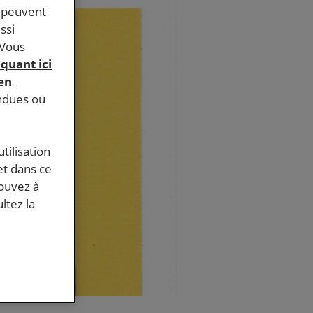
s peuvent
ssi
 Vous
iquant ici
 en
endues ou
tilisation
et dans ce
pouvez à
ltez la