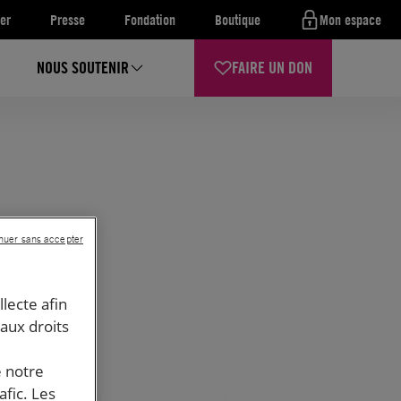
er
Presse
Fondation
Boutique
Mon espace
NOUS SOUTENIR
FAIRE UN DON
nuer sans accepter
llecte afin
 aux droits
e notre
afic. Les