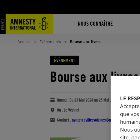
NOUS CONNAÎTRE
Accueil
Évènements
Bourse aux livres
ÉVÈNEMENT
Bourse aux livres
LE RES
Quand :
Du 23 Mai 2024 au 25 Mai 2024
Accepter
Où :
Le Vésinet
que vos 
Contact :
nanterrevillesvoisines@amnestyfrance.fr
humains
Nous ut
site, pe