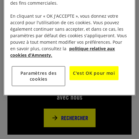
des fins commerciales.
Foire aux livres les 15,16 et 17 mai de 15 à 19 h, le
En cliquant sur « OK J'ACCEPTE », vous donnez votre
18 de 10 à 17 h à la Chapelle Vaugelas à Chambéry
accord pour l'utilisation de ces cookies. Vous pouvez
Environ 10000 livres d’occasion à bas prix
également continuer sans accepter, et dans ce cas, les
paramètres par défaut des cookies s'appliqueront. Vous
pouvez à tout moment modifier vos préférences. Pour
en savoir plus, consultez la
politique relative aux
cookies d’Amnesty.
Près de chez vous
Paramètres des
C'est OK pour moi
cookies
Trouvez d’autres événements pour agir
avec nous
RECHERCHER