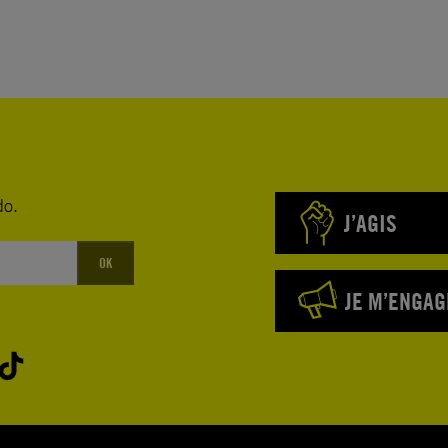
do.
J’AGIS
OK
JE M’ENGAG