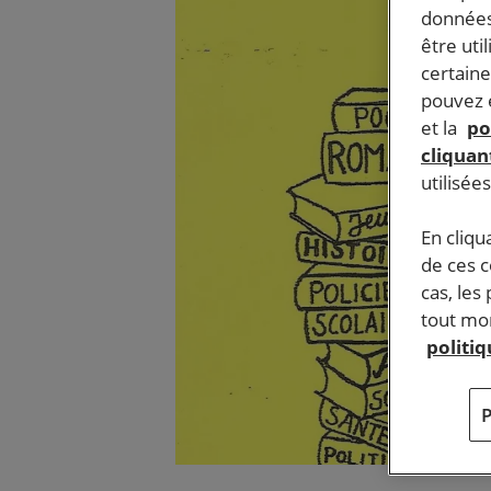
données
être uti
certaine
pouvez e
et la
po
cliquant
utilisée
En cliqu
de ces 
cas, les
tout mom
politi