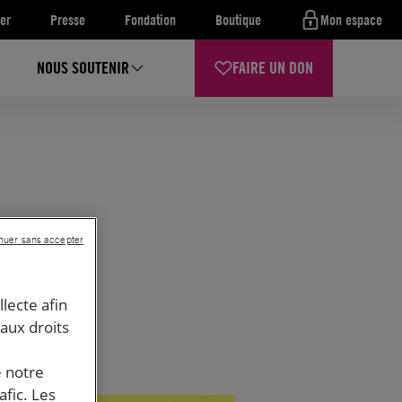
er
Presse
Fondation
Boutique
Mon espace
NOUS SOUTENIR
FAIRE UN DON
nuer sans accepter
llecte afin
 aux droits
e notre
afic. Les