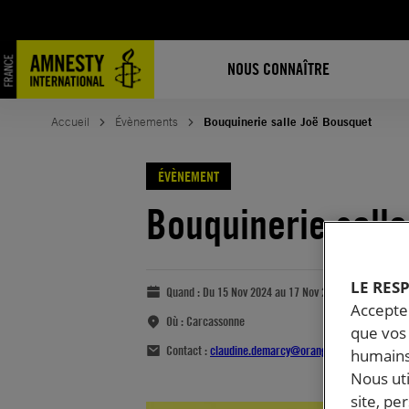
NOUS CONNAÎTRE
Accueil
Évènements
Bouquinerie salle Joë Bousquet
ÉVÈNEMENT
Bouquinerie sall
LE RES
Quand :
Du 15 Nov 2024 au 17 Nov 2024
Accepter
Où :
Carcassonne
que vos 
Contact :
claudine.demarcy@orange.fr
humains
Nous ut
site, pe