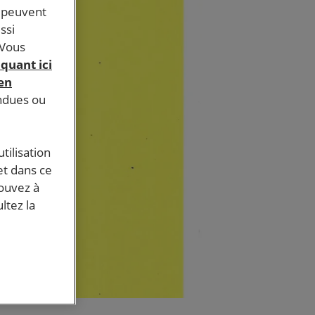
s peuvent
ssi
 Vous
iquant ici
 en
endues ou
tilisation
et dans ce
pouvez à
ltez la