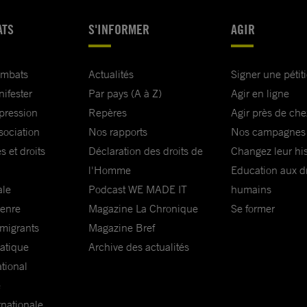
ATS
S'INFORMER
AGIR
ombats
Actualités
Signer une pétit
nifester
Par pays (A à Z)
Agir en ligne
xpression
Repères
Agir près de che
sociation
Nos rapports
Nos campagnes
s et droits
Déclaration des droits de
Changez leur his
l'Homme
Education aux dr
ale
Podcast WE MADE IT
humains
genre
Magazine La Chronique
Se former
 migrants
Magazine Bref
matique
Archive des actualités
ational
e
rnationale