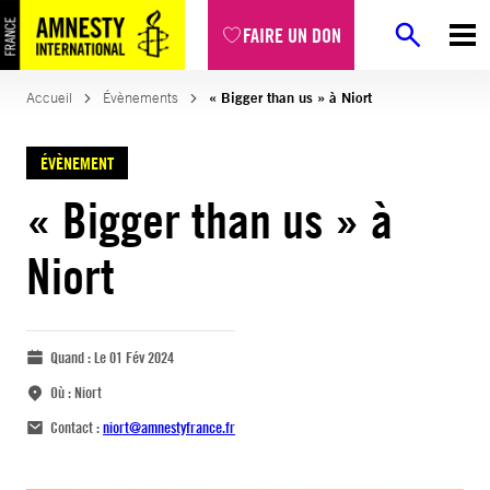
FAIRE UN DON
Accueil
Évènements
« Bigger than us » à Niort
ÉVÈNEMENT
« Bigger than us » à
Niort
Quand :
Le 01 Fév 2024
Où :
Niort
Contact :
niort@amnestyfrance.fr