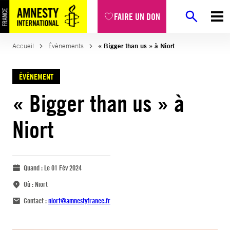
FAIRE UN DON
Accueil
Évènements
« Bigger than us » à Niort
ÉVÈNEMENT
« Bigger than us » à
Niort
Quand :
Le 01 Fév 2024
Où :
Niort
Contact :
niort@amnestyfrance.fr