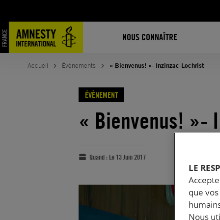
NOUS CONNAÎTRE
Accueil
Évènements
« Bienvenus! »- Inzinzac-Lochrist
ÉVÈNEMENT
« Bienvenus! »- 
Quand :
Le 13 Juin 2017
LE RES
Accepter
que vos 
humains
Nous ut