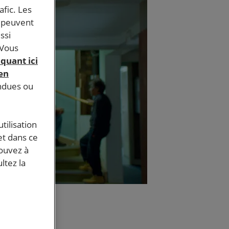
afic. Les
s peuvent
ssi
 Vous
iquant ici
 en
endues ou
tilisation
et dans ce
pouvez à
ltez la
ce.