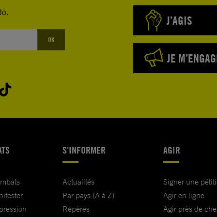
do.
J’AGIS
OK
JE M’ENGAG
ATS
S'INFORMER
AGIR
ombats
Actualités
Signer une pétit
nifester
Par pays (A à Z)
Agir en ligne
xpression
Repères
Agir près de che