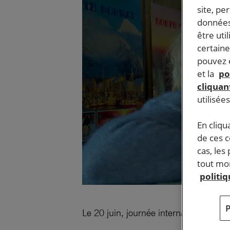
site, pe
données
être uti
certaine
pouvez e
et la
po
cliquant
utilisée
En cliqu
de ces 
cas, les
tout mom
politi
Le 20 juin, journée internationale des