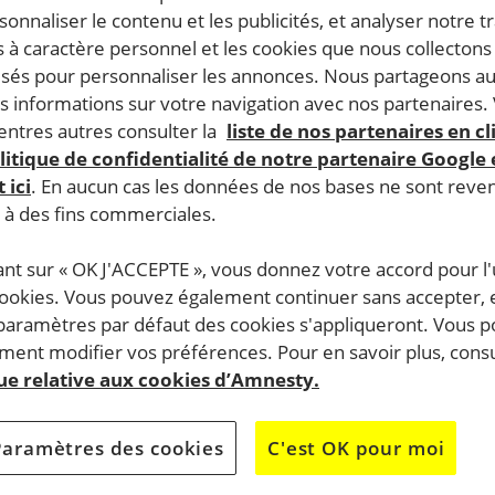
rsonnaliser le contenu et les publicités, et analyser notre tr
 à caractère personnel et les cookies que nous collecton
lisés pour personnaliser les annonces. Nous partageons au
s informations sur votre navigation avec nos partenaires.
ntres autres consulter la
liste de nos partenaires en cl
litique de confidentialité de notre partenaire Google
 ici
. En aucun cas les données de nos bases ne sont rev
s à des fins commerciales.
ant sur « OK J'ACCEPTE », vous donnez votre accord pour l'u
cookies. Vous pouvez également continuer sans accepter, 
 paramètres par défaut des cookies s'appliqueront. Vous 
ent modifier vos préférences. Pour en savoir plus, consu
que relative aux cookies d’Amnesty.
Paramètres des cookies
C'est OK pour moi
 réfugiés Amnesty International se mobilise partout en Fran