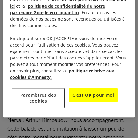
« Quel que doit le temps » Le groupe Amnesty
ici
et la
politique de confidentialité de notre
International de Tarbes vous invite à une balade
partenaire Google en cliquant ici
. En aucun cas les
poétique :
données de nos bases ne sont revendues ou utilisées à
des fins commerciales.
Le 23 avril 2025 à partir de 15 h, au jardin Massey
En cliquant sur « OK J'ACCEPTE », vous donnez votre
(rendez-vous au kiosque), avec Roland Gérard,
accord pour l'utilisation de ces cookies. Vous pouvez
également continuer sans accepter, et dans ce cas, les
animateur nature.
paramètres par défaut des cookies s'appliqueront. Vous
pouvez à tout moment modifier vos préférences. Pour
« Pendant une heure et demie environ nous
en savoir plus, consultez la
politique relative aux
marchons dans un espace de nature. Nous
cookies d’Amnesty.
touchons les feuilles, nous regardons les fleurs,
nous faisons des points d’écoute pour saisir le chant
Paramètres des
C'est OK pour moi
cookies
des oiseaux… des poèmes de Fernando Pessoa,
Emily Dickinson, Jean de la Fontaine, Gérard de
Nerval, Arthur Rimbaud… nous accompagneront.
Cette balade est une invitation à laisser un peu de
côté notre mental pour augmenter notre présence