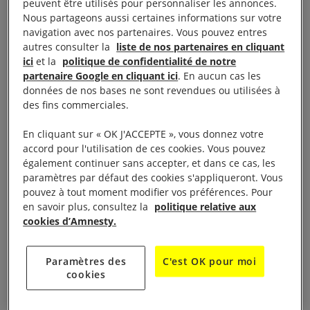
octobre de 14 à 18 h le groupe local vous invite au
peuvent être utilisés pour personnaliser les annonces.
Nous partageons aussi certaines informations sur votre
Théâtre de Verdure Boulevard Maréchal Joffre à
navigation avec nos partenaires. Vous pouvez entres
Beaune pour une balade découverte autour des
autres consulter la
liste de nos partenaires en cliquant
remparts de Beaune suivi d’un goûter.
ici
et la
politique de confidentialité de notre
partenaire Google en cliquant ici
. En aucun cas les
données de nos bases ne sont revendues ou utilisées à
À découverte des remparts de Beaune, défendre les
des fins commerciales.
Droits de l’Homme n’empêche pas de s’intéresser à
l’histoire de notre ville et, pour sa quatrième
En cliquant sur « OK J'ACCEPTE », vous donnez votre
accord pour l'utilisation de ces cookies. Vous pouvez
«balade-découverte», le groupe beaunois d’Amnesty
également continuer sans accepter, et dans ce cas, les
international a choisi un tour des remparts de
paramètres par défaut des cookies s'appliqueront. Vous
Beaune.
pouvez à tout moment modifier vos préférences. Pour
en savoir plus, consultez la
politique relative aux
cookies d’Amnesty.
Monsieur Jean-Paul Chambard, de l’association
«Les amis des Remparts», nous fera l’honneur de
Paramètres des
C'est OK pour moi
commenter cette promenade dans l’histoire
cookies
défensive de Beaune au long des siècles, avec
beaucoup de détails passionnants, et nous fera