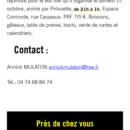
rejoindre pour le Bal folk qu’il organise le samedi 15
octobre, animé par Pirlouette,
, Espace
de 21h à 1h
Concorde, rue Carpeaux. PAF 7/5 €. Boissons,
gâteaux, table de presse, tracts, vente de cartes et
calendriers.
Contact :
Annick MULATON
annickmulaton@free.fr
Tél.: 04 74 68 84 74
Près de chez vous