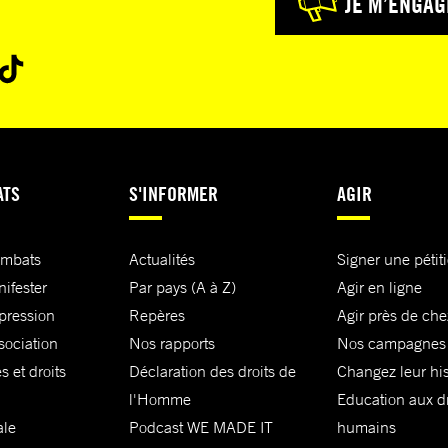
JE M’ENGAG
ATS
S'INFORMER
AGIR
ombats
Actualités
Signer une pétit
nifester
Par pays (A à Z)
Agir en ligne
xpression
Repères
Agir près de che
sociation
Nos rapports
Nos campagnes
s et droits
Déclaration des droits de
Changez leur his
l'Homme
Education aux dr
ale
Podcast WE MADE IT
humains