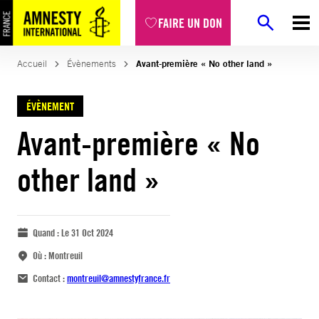
FAIRE UN DON
Accueil
Évènements
Avant-première « No other land »
ÉVÈNEMENT
Avant-première « No
other land »
Quand :
Le 31 Oct 2024
Où :
Montreuil
Contact :
montreuil@amnestyfrance.fr