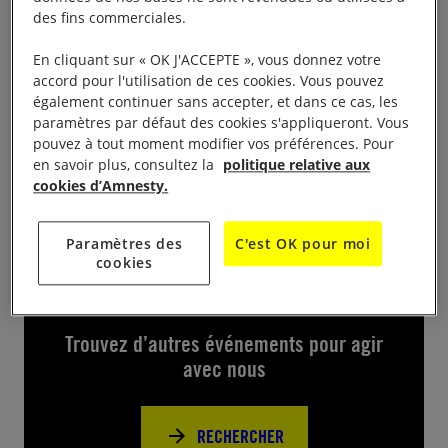
des fins commerciales.
Avant-première du film « No other land » de Basel
En cliquant sur « OK J'ACCEPTE », vous donnez votre
Adra, Hamdan Ballal, Rachel Szor et Yuval Abraham
accord pour l'utilisation de ces cookies. Vous pouvez
En présence des réalisateurs du film Au cinéma Le
également continuer sans accepter, et dans ce cas, les
Méliès à Montreuil, le jeudi 31 octobre 2024 à
paramètres par défaut des cookies s'appliqueront. Vous
pouvez à tout moment modifier vos préférences. Pour
20h30
en savoir plus, consultez la
politique relative aux
cookies d’Amnesty.
Paramètres des
C'est OK pour moi
cookies
Près de chez vous
Trouvez d’autres événements pour agir
avec nous
RECHERCHER