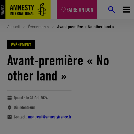
FAIRE UN DON
Accueil
Évènements
Avant-première « No other land »
ÉVÈNEMENT
Avant-première « No
other land »
Quand :
Le 31 Oct 2024
Où :
Montreuil
Contact :
montreuil@amnestyfrance.fr