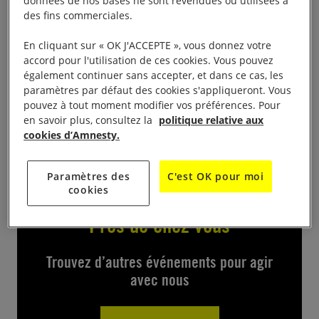
données de nos bases ne sont revendues ou utilisées à
des fins commerciales.
Assises internationales du journalisme de Tours
Le
groupe d’Amnesty International tiendra un stand de
En cliquant sur « OK J'ACCEPTE », vous donnez votre
accord pour l'utilisation de ces cookies. Vous pouvez
documentation et d’information AI de 9h à 19h à la
également continuer sans accepter, et dans ce cas, les
cité MAME du 28 au 30 mars.
paramètres par défaut des cookies s'appliqueront. Vous
pouvez à tout moment modifier vos préférences. Pour
en savoir plus, consultez la
politique relative aux
cookies d’Amnesty.
Paramètres des
C'est OK pour moi
cookies
Près de chez vous
Trouvez d’autres événements pour agir
avec nous