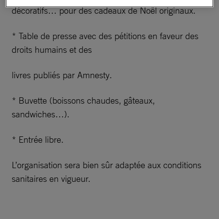
décoratifs… pour des cadeaux de Noël originaux.
* Table de presse avec des pétitions en faveur des
droits humains et des
livres publiés par Amnesty.
* Buvette (boissons chaudes, gâteaux,
sandwiches…).
* Entrée libre.
L’organisation sera bien sûr adaptée aux conditions
sanitaires en vigueur.