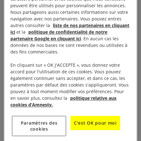
peuvent être utilisés pour personnaliser les annonces.
Salon d’Art et d’Artisanat d’AMNESTY
Nous partageons aussi certaines informations sur votre
navigation avec nos partenaires. Vous pouvez entres
INTERNATIONAL Rennes – 29ème édition
autres consulter la
liste de nos partenaires en cliquant
ici
et la
politique de confidentialité de notre
Le samedi 4 décembre 2021 de 19 à 22 heures, le
partenaire Google en cliquant ici
. En aucun cas les
dimanche 5 décembre de 10 à
données de nos bases ne sont revendues ou utilisées à
des fins commerciales.
19 heures, Halle Martenot, place des Lices à
En cliquant sur « OK J'ACCEPTE », vous donnez votre
Rennes
accord pour l'utilisation de ces cookies. Vous pouvez
également continuer sans accepter, et dans ce cas, les
paramètres par défaut des cookies s'appliqueront. Vous
Pour faire connaître l’action d’Amnesty International
pouvez à tout moment modifier vos préférences. Pour
et contribuer à son financement, les groupes
en savoir plus, consultez la
politique relative aux
rennais d’Amnesty International organisent chaque
cookies d’Amnesty.
année une exposition-vente d’art et d’artisanat.
Paramètres des
C'est OK pour moi
cookies
Plus de 80 exposants proposent peintures,
sculptures, poteries, vêtements, bijoux, objets