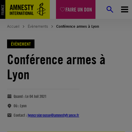
FAIRE UN DON
Accueil
Évènements
Conférence armes à Lyon
ÉVÈNEMENT
Conférence armes à
Lyon
Quand :
Le 04 Juil 2021
Où :
Lyon
Contact :
lyoncroixrousse@amnestyfrance.fr