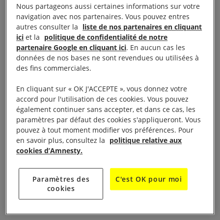
Nous partageons aussi certaines informations sur votre
navigation avec nos partenaires. Vous pouvez entres
L’intergroupes lyonnais d’Amnesty International et la
autres consulter la
liste de nos partenaires en cliquant
mairie du 1° arrondissement de Lyon vous invitent à
ici
et la
politique de confidentialité de notre
une conférence-débat en ligne sur le commerce des
partenaire Google en cliquant ici
. En aucun cas les
données de nos bases ne sont revendues ou utilisées à
armes le lundi 5 juillet à 18h30. Nous aurons
des fins commerciales.
comme invité(e)s Aymeric Elluin, chargé de
plaidoyer à Amnesty France pour la campagne
En cliquant sur « OK J'ACCEPTE », vous donnez votre
accord pour l'utilisation de ces cookies. Vous pouvez
« Silence on arme », Tony Fortin, chercheur à
également continuer sans accepter, et dans ce cas, les
l’Observatoire des armements à Lyon, et Eva
paramètres par défaut des cookies s'appliqueront. Vous
Thiébaud, journaliste indépendante qui a réalisé
pouvez à tout moment modifier vos préférences. Pour
en savoir plus, consultez la
politique relative aux
une enquête sur l’industrie de l’armement en
cookies d’Amnesty.
Auvergne – Rhône-Alpes qui a été publiée par
Médiacités.
Paramètres des
C'est OK pour moi
cookies
Pour (re)voir la conférence, c’est par ici ?