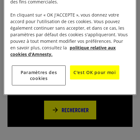
des fins commerciales.
Venez soutenir les défenseur.es d’Arabie saoudite
En cliquant sur « OK J'ACCEPTE », vous donnez votre
place de l’ancien hotel de ville de 9h à 12h30.
accord pour l'utilisation de ces cookies. Vous pouvez
également continuer sans accepter, et dans ce cas, les
paramètres par défaut des cookies s'appliqueront. Vous
pouvez à tout moment modifier vos préférences. Pour
en savoir plus, consultez la
politique relative aux
cookies d’Amnesty.
Près de chez vous
Paramètres des
C'est OK pour moi
cookies
Trouvez d’autres événements pour agir
avec nous
RECHERCHER