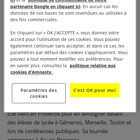
partenaire Google en cliquant ici
. En aucun cas les
données de nos bases ne sont revendues ou utilisées à
des fins commerciales.
En cliquant sur « OK J'ACCEPTE », vous donnez votre
accord pour l'utilisation de ces cookies. Vous pouvez
également continuer sans accepter, et dans ce cas, les
paramètres par défaut des cookies s'appliqueront. Vous
pouvez à tout moment modifier vos préférences. Pour
L’humanité fait chaque année un
Conférence – 20h30
en savoir plus, consultez la
politique relative aux
pas de plus vers l’abolition universelle de la peine de
cookies d’Amnesty.
mort. Mais elle reste néanmoins appliquée dans de
nombreux pays. Ex-prisonnière condamnée à mort
Paramètres des
C'est OK pour moi
pour un crime qu’elle n’a pas commis, Antoinette
cookies
Chahine lutte depuis 1999 contre la peine de mort.
Elle vient en Provence pour en témoigner devant
des élèves de lycée à Gémenos, Marseille, Toulon et
lors de conférences publiques. Sa tournée
commence à Aix-en-Provence.