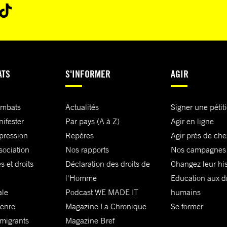
ATS
S'INFORMER
AGIR
ombats
Actualités
Signer une pétit
nifester
Par pays (A à Z)
Agir en ligne
xpression
Repères
Agir près de che
sociation
Nos rapports
Nos campagnes
s et droits
Déclaration des droits de
Changez leur his
l'Homme
Education aux dr
ale
Podcast WE MADE IT
humains
genre
Magazine La Chronique
Se former
 migrants
Magazine Bref