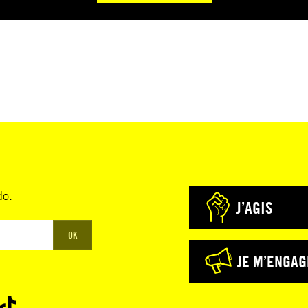
do.
J’AGIS
OK
JE M’ENGAG