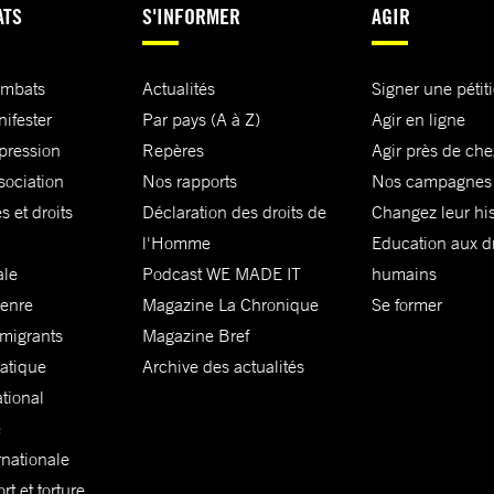
ATS
S'INFORMER
AGIR
ombats
Actualités
Signer une pétit
nifester
Par pays (A à Z)
Agir en ligne
xpression
Repères
Agir près de che
sociation
Nos rapports
Nos campagnes
s et droits
Déclaration des droits de
Changez leur his
l'Homme
Education aux dr
ale
Podcast WE MADE IT
humains
genre
Magazine La Chronique
Se former
 migrants
Magazine Bref
matique
Archive des actualités
ational
e
rnationale
t et torture