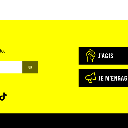
do.
J’AGIS
OK
JE M’ENGAG