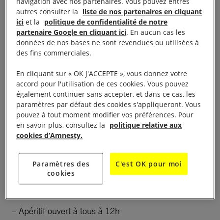
locaux, découvrir des techniques de jardinage
navigation avec nos partenaires. Vous pouvez entres
autres consulter la
liste de nos partenaires en cliquant
respectueuses de l’environnement et explorer les
ici
et la
politique de confidentialité de notre
richesses du monde végétal et rencontrer les
partenaire Google en cliquant ici
. En aucun cas les
militants d’Amnesty sur leur stand de 9h30 à 17h :
données de nos bases ne sont revendues ou utilisées à
des fins commerciales.
thème abordé l’environnement et les droits humains
!
En cliquant sur « OK J'ACCEPTE », vous donnez votre
accord pour l'utilisation de ces cookies. Vous pouvez
Au programme de la journée
également continuer sans accepter, et dans ce cas, les
paramètres par défaut des cookies s'appliqueront. Vous
pouvez à tout moment modifier vos préférences. Pour
– Foire aux plantes de 9h30 à 17h
en savoir plus, consultez la
politique relative aux
cookies d’Amnesty.
– Stands associatifs
Paramètres des
C'est OK pour moi
– Balade commentée à 10h : découverte des
cookies
plantes médicinales
– Apéritif ouvert à tous à 12h