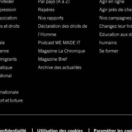
nifester
Par pays (A à Z)
Agir en ligne
xpression
Repères
Agir près de che
sociation
Nos rapports
Nos campagnes
s et droits
Déclaration des droits de
Changez leur his
l'Homme
Education aux dr
ale
Podcast WE MADE IT
humains
genre
Magazine La Chronique
Se former
 migrants
Magazine Bref
matique
Archive des actualités
ational
e
rnationale
t et torture
onfidentialité
Utilisation des cookies
Paramètrer les coo