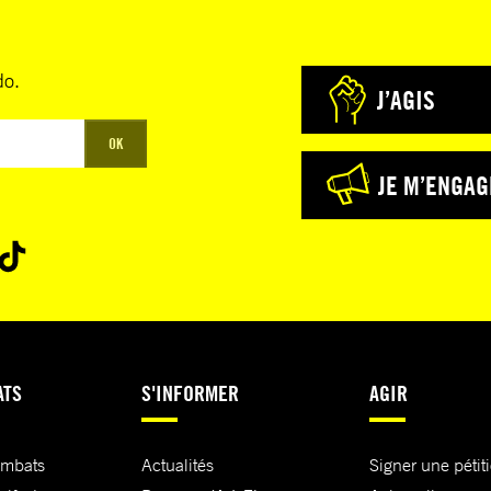
do.
J’AGIS
OK
JE M’ENGAG
ATS
S'INFORMER
AGIR
ombats
Actualités
Signer une pétit