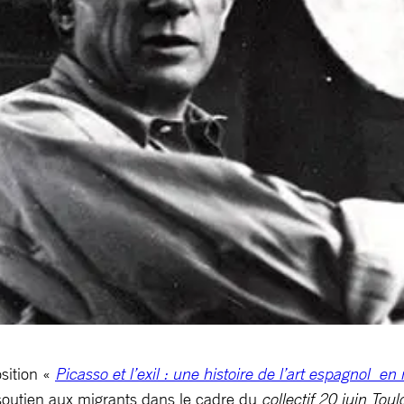
sition «
Picasso et l’exil : une histoire de l’art espagnol en
 soutien aux migrants dans le cadre du
collectif 20 juin Tou