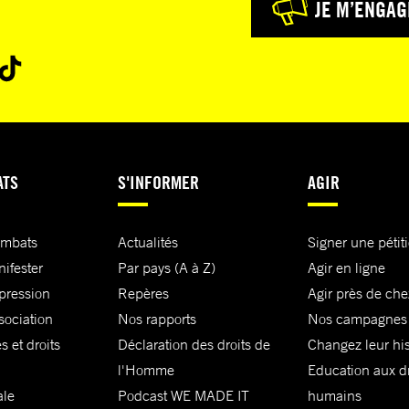
JE M’ENGAG
ATS
S'INFORMER
AGIR
ombats
Actualités
Signer une pétit
nifester
Par pays (A à Z)
Agir en ligne
xpression
Repères
Agir près de che
sociation
Nos rapports
Nos campagnes
s et droits
Déclaration des droits de
Changez leur his
l'Homme
Education aux dr
ale
Podcast WE MADE IT
humains