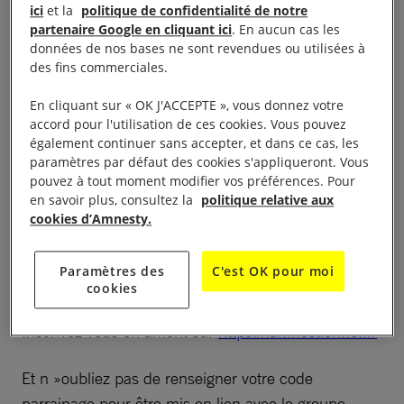
ici
et la
politique de confidentialité de notre
partenaire Google en cliquant ici
. En aucun cas les
C’est parti pour la 2ème édition de l’Amnestienne.
données de nos bases ne sont revendues ou utilisées à
Les membres du groupe de Chartres ont choisi de
des fins commerciales.
relever le défi ensemble, le dimanche 28 mai, à
En cliquant sur « OK J'ACCEPTE », vous donnez votre
l’étang de Luisant. En courant, en marchant, ou en
accord pour l'utilisation de ces cookies. Vous pouvez
roulant…
également continuer sans accepter, et dans ce cas, les
paramètres par défaut des cookies s'appliqueront. Vous
pouvez à tout moment modifier vos préférences. Pour
N’hésitez pas à vous joindre à nous !
en savoir plus, consultez la
politique relative aux
cookies d’Amnesty.
à 10h00, étang de Luisant face à la
Lieu et horaire :
guinguette (entrée rue des Gaudinières 28600
Paramètres des
C'est OK pour moi
Luisant).
cookies
Inscrivez vous en amont sur
https://lamnestienne.fr/
Et n »oubliez pas de renseigner votre code
parrainage pour être mis en lien avec le groupe