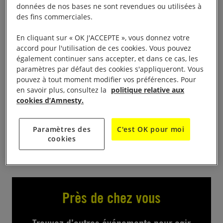
du Havre
données de nos bases ne sont revendues ou utilisées à
des fins commerciales.
Les inscriptions sont ouvertes pour participer à cette
En cliquant sur « OK J'ACCEPTE », vous donnez votre
marche :
sur la plateforme dédiée !
accord pour l'utilisation de ces cookies. Vous pouvez
également continuer sans accepter, et dans ce cas, les
paramètres par défaut des cookies s'appliqueront. Vous
N’oubliez pas de renseigner votre code parrainage
pouvez à tout moment modifier vos préférences. Pour
pour être mis en lien avec le groupe organisateur :
en savoir plus, consultez la
politique relative aux
cookies d’Amnesty.
702725e
Et faite de la publicité à l’événement !
Paramètres des
C'est OK pour moi
cookies
Près de chez vous