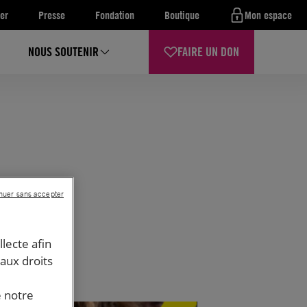
er
Presse
Fondation
Boutique
Mon espace
NOUS SOUTENIR
FAIRE UN DON
nuer sans accepter
llecte afin
 aux droits
e notre