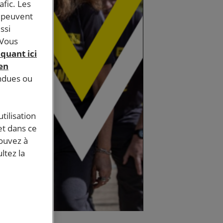
afic. Les
s peuvent
ssi
 Vous
iquant ici
 en
endues ou
tilisation
et dans ce
pouvez à
ltez la