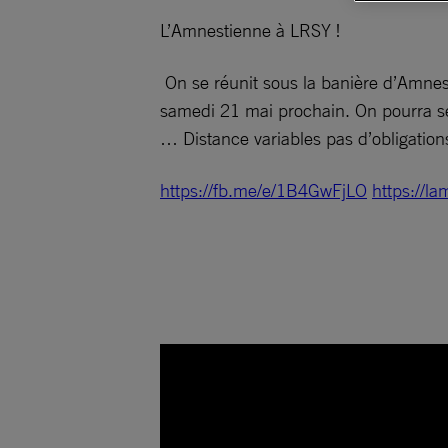
L’Amnestienne à LRSY !
On se réunit sous la banière d’Amnest
samedi 21 mai prochain. On pourra se 
… Distance variables pas d’obligatio
https://fb.me/e/1B4GwFjLO
https://la