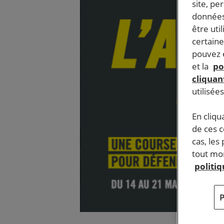
site, pe
données
être uti
certaine
pouvez e
et la
po
cliquant
utilisée
En cliqu
de ces 
cas, les
tout mom
politi