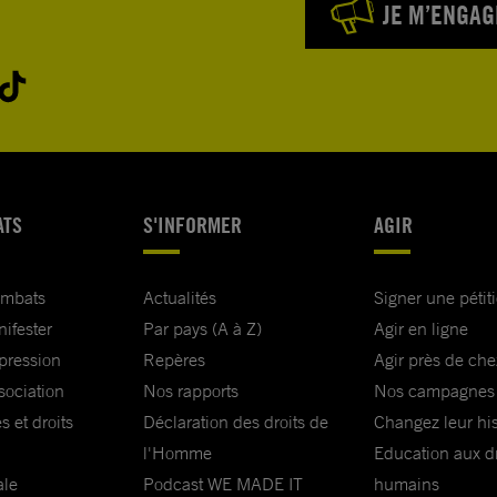
JE M’ENGAG
ATS
S'INFORMER
AGIR
ombats
Actualités
Signer une pétit
nifester
Par pays (A à Z)
Agir en ligne
xpression
Repères
Agir près de che
sociation
Nos rapports
Nos campagnes
s et droits
Déclaration des droits de
Changez leur his
l'Homme
Education aux dr
ale
Podcast WE MADE IT
humains