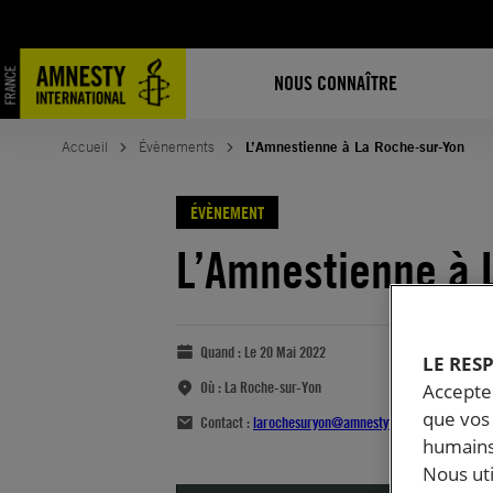
NOUS CONNAÎTRE
Accueil
Évènements
L’Amnestienne à La Roche-sur-Yon
ÉVÈNEMENT
L’Amnestienne à 
Quand :
Le 20 Mai 2022
LE RES
Où :
La Roche-sur-Yon
Accepter
que vos 
Contact :
larochesuryon@amnestyfrance.fr
humains
Nous ut