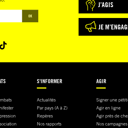
J’AGIS
OK
JE M’ENGAG
ATS
S'INFORMER
AGIR
ombats
Actualités
Signer une pétit
nifester
Par pays (A à Z)
Agir en ligne
xpression
Repères
Agir près de che
sociation
Nos rapports
Nos campagnes