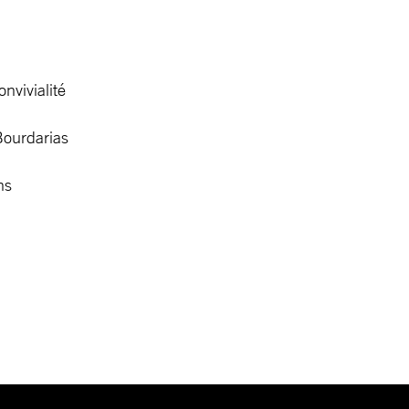
onvivialité
Bourdarias
ns