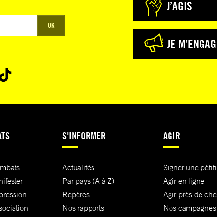
J’AGIS
OK
JE M’ENGAG
ATS
S'INFORMER
AGIR
ombats
Actualités
Signer une pétit
nifester
Par pays (A à Z)
Agir en ligne
xpression
Repères
Agir près de che
sociation
Nos rapports
Nos campagnes