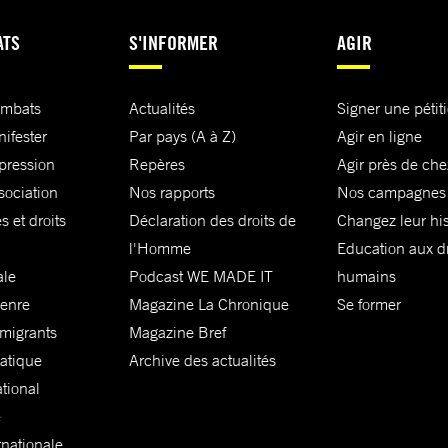
ATS
S'INFORMER
AGIR
ombats
Actualités
Signer une pétit
nifester
Par pays (A à Z)
Agir en ligne
xpression
Repères
Agir près de che
sociation
Nos rapports
Nos campagnes
s et droits
Déclaration des droits de
Changez leur his
l'Homme
Education aux dr
ale
Podcast WE MADE IT
humains
genre
Magazine La Chronique
Se former
 migrants
Magazine Bref
matique
Archive des actualités
ational
e
rnationale