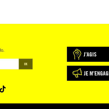
do.
J’AGIS
OK
JE M’ENGAG