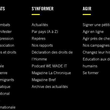
ATS
S'INFORMER
AGIR
ombats
Actualités
Signer une pétit
nifester
Par pays (A à Z)
Agir en ligne
xpression
Repères
Agir près de che
sociation
Nos rapports
Nos campagnes
s et droits
Déclaration des droits de
Changez leur his
l'Homme
Education aux dr
ale
Podcast WE MADE IT
humains
genre
Magazine La Chronique
Se former
 migrants
Magazine Bref
matique
Archive des actualités
ational
e
rnationale