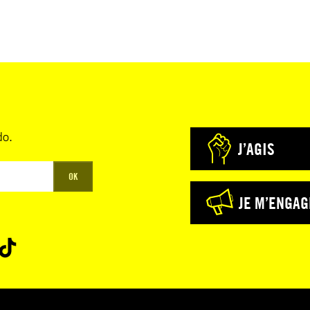
do.
J’AGIS
OK
JE M’ENGAG