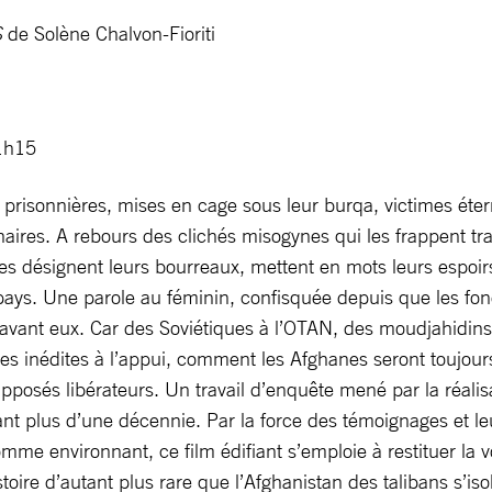
S
de Solène Chalvon-Fioriti
 1h15
isonnières, mises en cage sous leur burqa, victimes éterne
naires. A rebours des clichés misogynes qui les frappent tr
s désignent leurs bourreaux, mettent en mots leurs espoirs
n pays. Une parole au féminin, confisquée depuis que les fon
avant eux. Car des Soviétiques à l’OTAN, des moudjahidin
es inédites à l’appui, comment les Afghanes seront toujou
pposés libérateurs. Un travail d’enquête mené par la réalisa
 plus d’une décennie. Par la force des témoignages et leu
omme environnant, ce film édifiant s’emploie à restituer la
toire d’autant plus rare que l’Afghanistan des talibans s’i