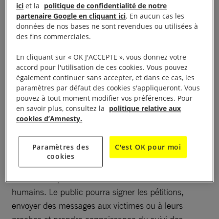
ici
et la
politique de confidentialité de notre
partenaire Google en cliquant ici
. En aucun cas les
données de nos bases ne sont revendues ou utilisées à
des fins commerciales.
En cliquant sur « OK J'ACCEPTE », vous donnez votre
accord pour l'utilisation de ces cookies. Vous pouvez
10h00 -16h00
également continuer sans accepter, et dans ce cas, les
paramètres par défaut des cookies s'appliqueront. Vous
Dans le cadre de l’action mondiale d’Amnesty
pouvez à tout moment modifier vos préférences. Pour
en savoir plus, consultez la
politique relative aux
International : « 10 Jours Pour Signer » (10 JPS),
cookies d’Amnesty.
autour du 10 décembre anniversaire de la
Déclaration Universelle des Droits Humains (DUDH
Paramètres des
C'est OK pour moi
– 1948), le groupe valenciennois d’Amnesty propose
cookies
10 actions qui permettent d’agir pour 10 personnes
concernées par des violations de leurs droits
humains. Le public pourra signer les pétitions,
envoyer des messages aux victimes ou à leurs